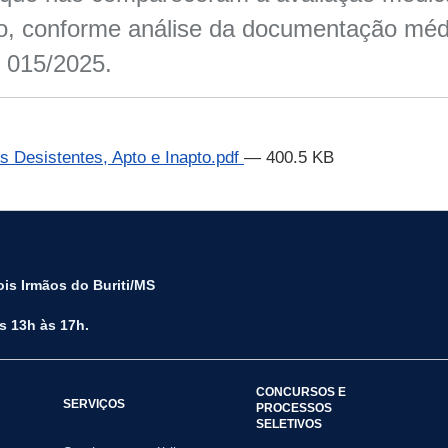
o, conforme análise da documentação médi
e 015/2025.
 Desistentes, Apto e Inapto.pdf
— 400.5 KB
is Irmãos do Buriti/MS
s 13h às 17h.
CONCURSOS E
SERVIÇOS
PROCESSOS
SELETIVOS