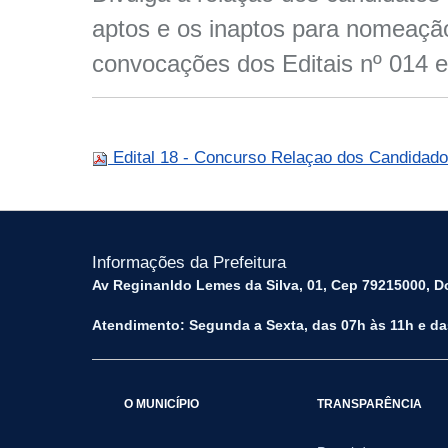
aptos e os inaptos para nomeaçã
convocações dos Editais nº 014 
Edital 18 - Concurso Relaçao dos Candidados
Informações da Prefeitura
Av Reginanldo Lemes da Silva, 01, Cep 79215000, Do
Atendimento: Segunda a Sexta, das 07h às 11h e da
O MUNICÍPIO
TRANSPARÊNCIA