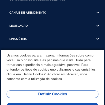
CANAIS DE ATENDIMENTO
LEGISLAÇÃO
LINKS ÚTEIS
SECRETARIAS
Usamos cookies para armazenar informações sobre como
você usa o nosso site e as páginas que visita. Tudo para
tornar sua experiência a mais agradável possível. Para
NOTÍCIAS
entender os tipos de cookies que utilizamos e customizá-los,
clique em 'Definir Cookies'. Ao clicar em 'Aceitar', você
DOWNLOADS
consente com a utilização de cookies.
Definir Cookies
REDES SOCIAIS