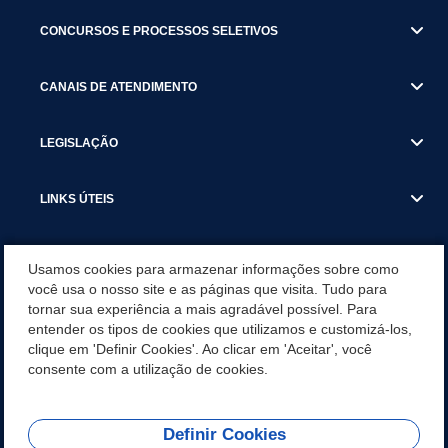
CONCURSOS E PROCESSOS SELETIVOS
CANAIS DE ATENDIMENTO
LEGISLAÇÃO
LINKS ÚTEIS
SECRETARIAS
Usamos cookies para armazenar informações sobre como
você usa o nosso site e as páginas que visita. Tudo para
tornar sua experiência a mais agradável possível. Para
NOTÍCIAS
entender os tipos de cookies que utilizamos e customizá-los,
clique em 'Definir Cookies'. Ao clicar em 'Aceitar', você
DOWNLOADS
consente com a utilização de cookies.
Definir Cookies