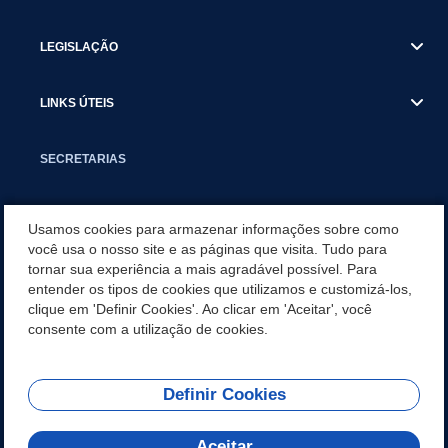
LEGISLAÇÃO
LINKS ÚTEIS
SECRETARIAS
NOTÍCIAS
Usamos cookies para armazenar informações sobre como
você usa o nosso site e as páginas que visita. Tudo para
tornar sua experiência a mais agradável possível. Para
DOWNLOADS
entender os tipos de cookies que utilizamos e customizá-los,
clique em 'Definir Cookies'. Ao clicar em 'Aceitar', você
SERVIÇOS POR CATEGORIAS
consente com a utilização de cookies.
Definir Cookies
REDES SOCIAIS
Aceitar